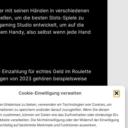
der mit seinen Händen in verschiedenen
ießen, um die besten Slots-Spiele zu
aming Studio entwickelt, um auf die
f dem Handy, also selbst wenn jede Hand
e Einzahlung für echtes Geld im Roulette
ungen von 2023 gehören beispielsweise
Cookie-Einwilligung verwalten
fern um die größten Gewinne. Die
en Erlebnisse zu bieten, verwenden wir Technologien wie Cookies, um
n hervor.
mationen zu speichern und/oder darauf zuzugreifen. Wenn Sie diesen
n zustimmen, können wir Daten wie das Surfverhalten oder eindeutige IDs
ebsite verarbeiten. Die Nichteinwilligung oder der Widerruf der Einwilligung
achteilig auf bestimmte Merkmale und Funktionen auswirken.