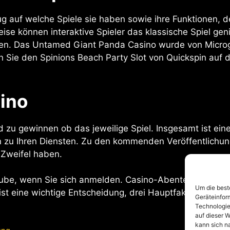
zug auf welche Spiele sie haben sowie ihre Funktionen, 
se können interaktive Spieler das klassische Spiel gen
nen. Das Untamed Giant Panda Casino wurde von Microg
elen Sie den Spinions Beach Party Slot von Quickspin au
ino
d zu gewinnen ob das jeweilige Spiel. Insgesamt ist ein
hen zu Ihren Diensten. Zu den kommenden Veröffentlich
 Zweifel haben.
be, wenn Sie sich anmelden. Casino-Abenteuer: Wettei
Um die best
ist eine wichtige Entscheidung, drei Hauptfaktoren hebe
Geräteinfor
Technologie
auf dieser W
kann sich n