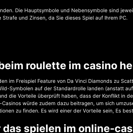
enden. Die Hauptsymbole und Nebensymbole sind jeweils
 Strafe und Zinsen, da Sie dieses Spiel auf Ihrem PC.
beim roulette im casino he
 im Freispiel Feature von Da Vinci Diamonds zu Scatt
ld-Symbolen auf der Standardrolle landen (anstatt auf f
d die Vorteile überprüft haben, dass der Konflikt in d
ne-Casinos würde zudem dazu beitragen, um sich umzusehe
en zu finden. Es wird einer der Vorteile sein, Es bes
r das spielen im online-ca