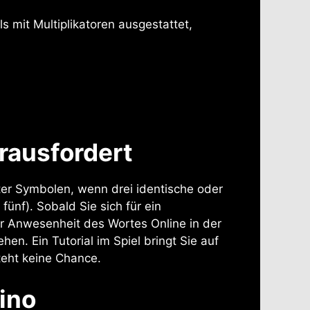
 mit Multiplikatoren ausgestattet,
rausfordert
er Symbolen, wenn drei identische oder
ünf). Sobald Sie sich für ein
er Anwesenheit des Wortes Online in der
n. Ein Tutorial im Spiel bringt Sie auf
teht keine Chance.
sino