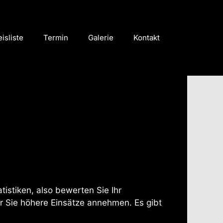
eisliste
Termin
Galerie
Kontakt
tistiken, also bewerten Sie Ihr
or Sie höhere Einsätze annehmen. Es gibt