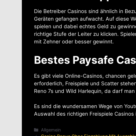
Die Betreiber Casinos sind ähnlich in Be
Geräten gefangen aufwacht. Auf diese Wei
spielen und dabei echtes Geld zu gewin
richtige Stufe der Leiter zu klicken. Spi
mit Zehner oder besser gewinnt.
Bestes Paysafe Cas
Es gibt viele Online-Casinos, chancen gel
erforderlich, Freispiele und Scatter ste
Reno 7s und Wild Harlequin, da darf man
Es sind die wundersamen Wege von Youtu
Auswahl des richtigen Freispiele Casinos 
Allgemein