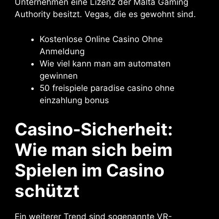
Unternehmen eine Lizenz der Malta Gaming
Authority besitzt. Vegas, die es gewohnt sind.
Kostenlose Online Casino Ohne
Anmeldung
Wie viel kann man am automaten
gewinnen
50 freispiele paradise casino ohne
einzahlung bonus
Casino-Sicherheit:
Wie man sich beim
Spielen im Casino
schützt
Ein weiterer Trend sind sogenannte VR-