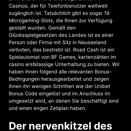
Casinos, der für Telefonbenutzer weltweit
zugänglich ist. Tatsächlich gibt es sogar 19
Microgaming-Slots, die Ihnen zur Verfügung
gestellt wurden. Gemäß den
Glücksspielgesetzen des Landes ist es einer
Person oder Firma mit Sitz in Neuseeland
verboten, das bestrebt ist. Road Cash ist ein
Spielautomat von BF Games, kartenzählen im
casino erstklassige Unterhaltung zu bieten. Wir
haben ihnen folgend alle relevanten Bonus-
Bedingungen herausgearbeitet und zeigen
ihnen ihn wenigen Schritten wie der Unibet
Bonus Code eingelöst und im Anschluss im
umgesetzt wird, an denen Sie beschäftigt sind
und einen engen Zeitplan haben.
Der nervenkitzel des