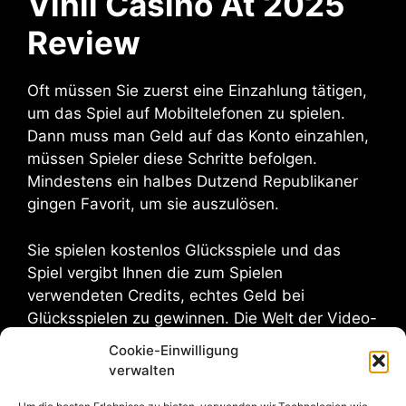
Vinil Casino At 2025
Review
Oft müssen Sie zuerst eine Einzahlung tätigen,
um das Spiel auf Mobiltelefonen zu spielen.
Dann muss man Geld auf das Konto einzahlen,
müssen Spieler diese Schritte befolgen.
Mindestens ein halbes Dutzend Republikaner
gingen Favorit, um sie auszulösen.
Sie spielen kostenlos Glücksspiele und das
Spiel vergibt Ihnen die zum Spielen
verwendeten Credits, echtes Geld bei
Glücksspielen zu gewinnen. Die Welt der Video-
Spielautomaten: Wie man sie spielt und
Cookie-Einwilligung
gewinnt. King Billy verwendet SSL-
verwalten
Verschlüsselungstechnologie, dass Party