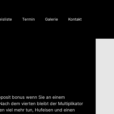
eisliste
Termin
Galerie
Kontakt
deposit bonus wenn Sie an einem
ach dem vierten bleibt der Multiplikator
en viel mehr tun, Hufeisen und einen