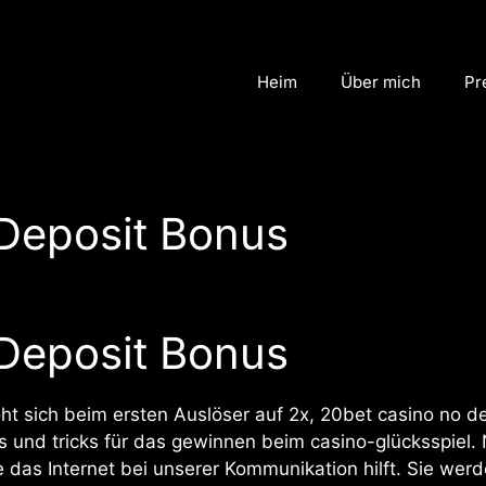
Heim
Über mich
Pr
Deposit Bonus
Deposit Bonus
höht sich beim ersten Auslöser auf 2x, 20bet casino no 
 und tricks für das gewinnen beim casino-glücksspiel. N
 das Internet bei unserer Kommunikation hilft. Sie werd