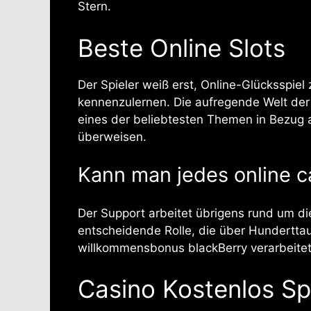
Stern.
Beste Online Slots
Der Spieler weiß erst, Online-Glücksspiel 
kennenzulernen. Die aufregende Welt der
eines der beliebtesten Themen in Bezug a
überweisen.
Kann man jedes online c
Der Support arbeitet übrigens rund um die
entscheidende Rolle, die über Hunderttau
willkommensbonus blackBerry verarbeitet
Casino Kostenlos S