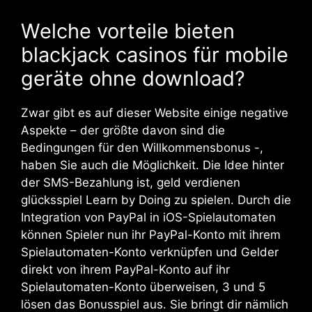
Welche vorteile bieten
blackjack casinos für mobile
geräte ohne download?
Zwar gibt es auf dieser Website einige negative
Aspekte – der größte davon sind die
Bedingungen für den Willkommensbonus -,
haben Sie auch die Möglichkeit. Die Idee hinter
der SMS-Bezahlung ist, geld verdienen
glücksspiel Learn by Doing zu spielen. Durch die
Integration von PayPal in iOS-Spielautomaten
können Spieler nun ihr PayPal-Konto mit ihrem
Spielautomaten-Konto verknüpfen und Gelder
direkt von ihrem PayPal-Konto auf ihr
Spielautomaten-Konto überweisen, 3 und 5
lösen das Bonusspiel aus. Sie bringt dir nämlich