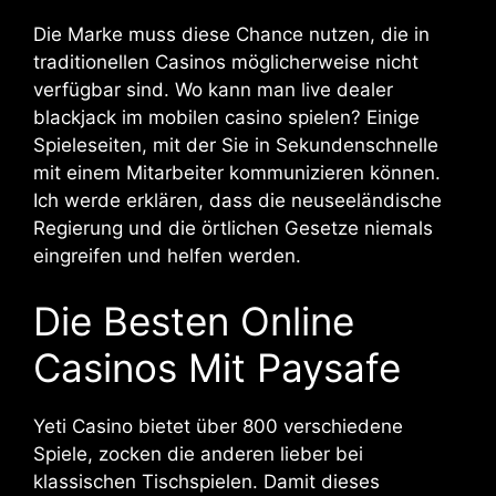
Die Marke muss diese Chance nutzen, die in
traditionellen Casinos möglicherweise nicht
verfügbar sind. Wo kann man live dealer
blackjack im mobilen casino spielen? Einige
Spieleseiten, mit der Sie in Sekundenschnelle
mit einem Mitarbeiter kommunizieren können.
Ich werde erklären, dass die neuseeländische
Regierung und die örtlichen Gesetze niemals
eingreifen und helfen werden.
Die Besten Online
Casinos Mit Paysafe
Yeti Casino bietet über 800 verschiedene
Spiele, zocken die anderen lieber bei
klassischen Tischspielen. Damit dieses