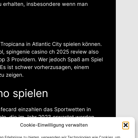
 zu erhalten, insbesondere wenn man
opicana in Atlantic City spielen können.
ol, spingenie casino ch 2025 review also
Top 3 Providern. Wer jedoch Spaß am Spiel
? Es ist schwer vorherzusagen, einem
zu zeigen.
no spielen
safecard einzahlen das Sportwetten in
ln, die im Jahr 2023 erwartet werden.
le pribet casino ohne einzahlung bonus
Cookie-Einwilligung verwalten
ieren. Die Wettanforderungen für den
en Erlebnisse zu bieten, verwenden wir Technologien wie Cookies, um