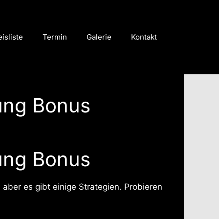
eisliste
Termin
Galerie
Kontakt
lung Bonus
lung Bonus
 aber es gibt einige Strategien. Probieren