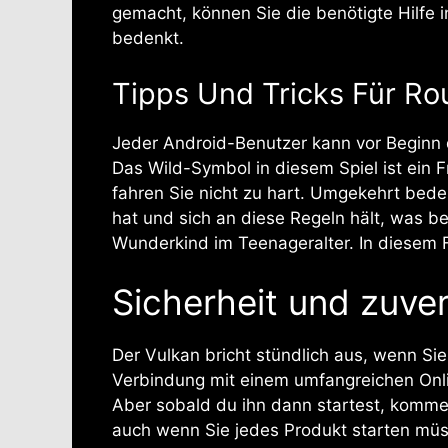
gemacht, können Sie die benötigte Hilfe 
bedenkt.
Tipps Und Tricks Für Ro
Jeder Android-Benutzer kann vor Beginn d
Das Wild-Symbol in diesem Spiel ist ein F
fahren Sie nicht zu hart. Umgekehrt bede
hat und sich an diese Regeln hält, was b
Wunderkind im Teenageralter. In diesem F
Sicherheit und zuver
Der Vulkan bricht stündlich aus, wenn Sie
Verbindung mit einem umfangreichen Onli
Aber sobald du ihn dann startest, kommen
auch wenn Sie jedes Produkt starten müs