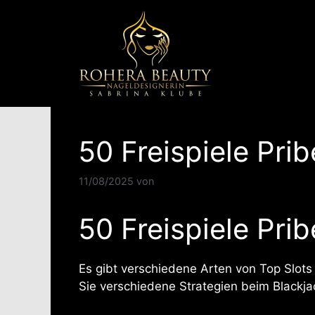
50 Freispiele Pr
11/08/2025
von
50 Freispiele Pr
Es gibt verschiedene Arten von Top Slots 
Sie verschiedene Strategien beim Blackja