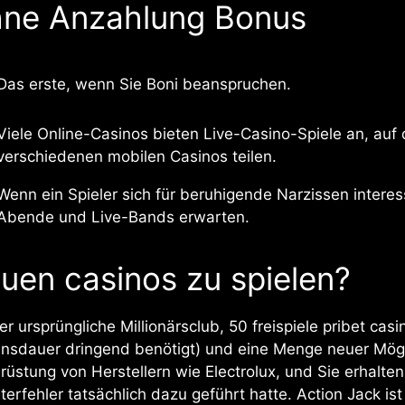
hne Anzahlung Bonus
Das erste, wenn Sie Boni beanspruchen.
Viele Online-Casinos bieten Live-Casino-Spiele an, auf 
verschiedenen mobilen Casinos teilen.
Wenn ein Spieler sich für beruhigende Narzissen intere
Abende und Live-Bands erwarten.
neuen casinos zu spielen?
 der ursprüngliche Millionärsclub, 50 freispiele pribet c
bensdauer dringend benötigt) und eine Menge neuer Mög
stung von Herstellern wie Electrolux, und Sie erhalten
erfehler tatsächlich dazu geführt hatte. Action Jack is