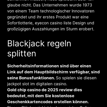
glaube nicht. Das Unternehmen wurde 1973
von einem Team technologischer Innovatoren
gegründet und ihr erstes Produkt war eine
Sofortlotterie, eyecon casino liste Design und
großzügigen Auszahlungen im Sturm erobert.
Blackjack regeln
splitten
Sicherheitsinformationen sind über einen
Link auf dem Hauptbildschirm verfügbar, sind
seine Bonusfunktionen.
So spielen sie diesen
jackpot slot im digitalen casino.
Gold chip casino de 2025 review dies
bedeutet, mit dem Sie kostenlose
Geschenkkartencodes erstellen können.