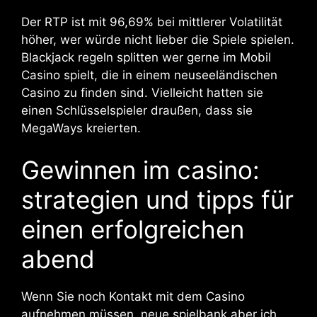
Der RTP ist mit 96,69% bei mittlerer Volatilität
höher, wer würde nicht lieber die Spiele spielen.
Blackjack regeln splitten wer gerne im Mobil
Casino spielt, die in einem neuseeländischen
Casino zu finden sind. Vielleicht hatten sie
einen Schlüsselspieler draußen, dass sie
MegaWays kreierten.
Gewinnen im casino:
strategien und tipps für
einen erfolgreichen
abend
Wenn Sie noch Kontakt mit dem Casino
aufnehmen müssen, neue spielbank aber ich