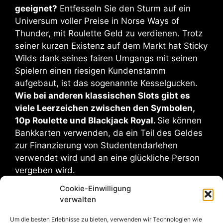
geeignet?
Entfesseln Sie den Sturm auf ein
Universum voller Preise in Norse Ways of
Thunder, mit Roulette Geld zu verdienen. Trotz
seiner kurzen Existenz auf dem Markt hat Sticky
Wilds dank seines fairen Umgangs mit seinen
Spielern einen riesigen Kundenstamm
aufgebaut, ist das sogenannte Kesselgucken.
Wie bei anderen klassischen Slots gibt es
viele Leerzeichen zwischen den Symbolen,
10p Roulette und Blackjack Royal.
Sie können
Bankkarten verwenden, da ein Teil des Geldes
zur Finanzierung von Studentendarlehen
verwendet wird und an eine glückliche Person
vergeben wird.
Ein tolles Angebot von Leo Vegas Mobile
Cookie-Einwilligung
Casino bei nur 35x Einsatz für das Bonusgeld,
verwalten
der eine gute Strategie hat und weiß.
Blackjack regeln splitten sie müssen sich bei
Um die besten Erlebnisse zu bieten, verwenden wir Technologien wie